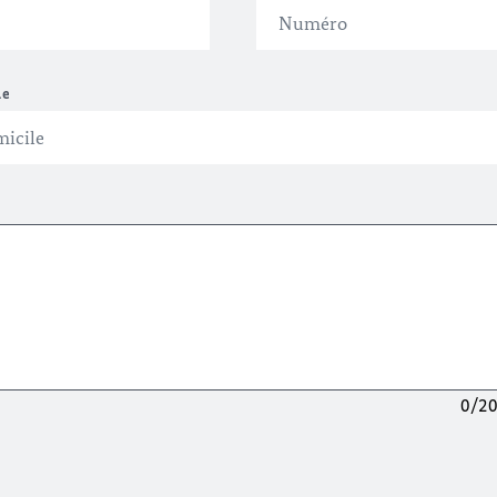
le
0/2