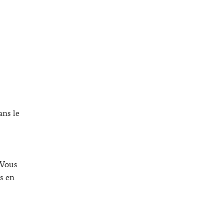
ans le
 Vous
s en