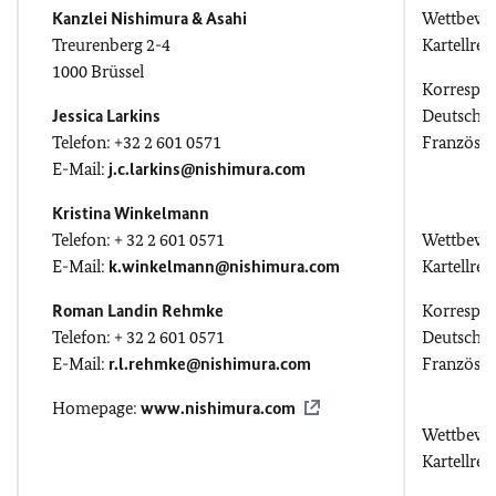
Kanzlei Nishimura & Asahi
Wettbewer
Treurenberg 2-4
Kartellrec
1000 Brüssel
Korrespo
Jessica Larkins
Deutsch, E
Telefon: +32 2 601 0571
Französis
E-Mail:
j.c.larkins@nishimura.com
Kristina Winkelmann
Telefon: + 32 2 601 0571
Wettbewer
E-Mail:
k.winkelmann@nishimura.com
Kartellrec
Roman Landin Rehmke
Korrespo
Telefon: + 32 2 601 0571
Deutsch, E
E-Mail:
r.l.rehmke@nishimura.com
Französis
Homepage:
www.nishimura.com
Wettbewer
Kartellrec