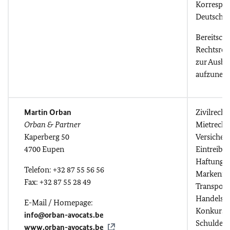
Korrespo
Deutsch, 
Bereitscha
Rechtsref
zur Ausbi
aufzunehm
Martin Orban
Zivilrecht
Orban &
Partner
Mietrecht,
Kaperberg 50
Versicher
4700 Eupen
Eintreibu
Haftungsr
Telefon: +32 87 55 56 56
Markenrec
Fax: +32 87 55 28 49
Transport
Handelsrec
E-Mail / Homepage:
Konkursv
info@orban-avocats.be
Schuldenv
www.orban-avocats.be