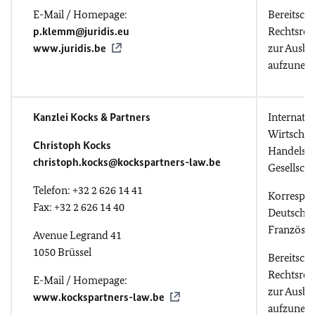
E-Mail / Homepage:
Bereitscha
p.klemm@juridis.eu
Rechtsref
www.juridis.be
zur Ausbi
aufzuneh
Kanzlei Kocks & Partners
Internatio
Wirtschaf
Christoph Kocks
Handels-
christoph.kocks@kockspartners-law.be
Gesellscha
Telefon: +32 2 626 14 41
Korrespo
Fax: +32 2 626 14 40
Deutsch, E
Französis
Avenue Legrand 41
1050 Brüssel
Bereitscha
Rechtsref
E-Mail / Homepage:
zur Ausbi
www.kockspartners-law.be
aufzunehm