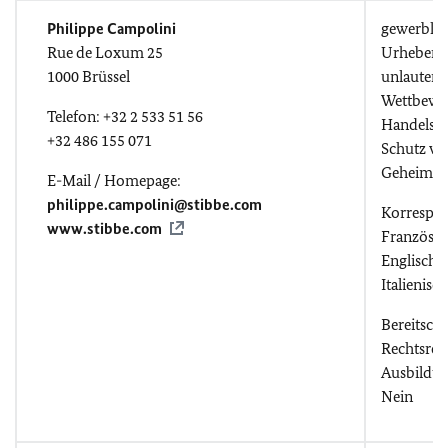
Philippe Campolini
gewerblic
Rue de Loxum 25
Urheberr
1000 Brüssel
unlautere
Wettbewe
Telefon: +32 2 533 51 56
Handelspr
+32 486 155 071
Schutz vo
Geheimni
E-Mail / Homepage:
philippe.campolini@stibbe.com
Korrespo
www.stibbe.com
Französis
Englisch, 
Italienisc
Bereitscha
Rechtsref
Ausbildu
Nein