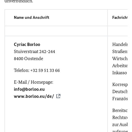
unverbindlich.
Name und Anschrift
Fachrichtu
Cyriac Borloo
Handelsre
Stuiverstraat 242-244
Straßenve
8400 Oostende
Wirtschaf
Arbeitsre
Telefon: +32 59 51 33 66
Inkasso
E-Mail / Homepage:
Korrespo
info@borloo.eu
Deutsch, E
www.borloo.eu/de/
Französis
Bereitscha
Rechtsref
zur Ausbi
aufzunehm