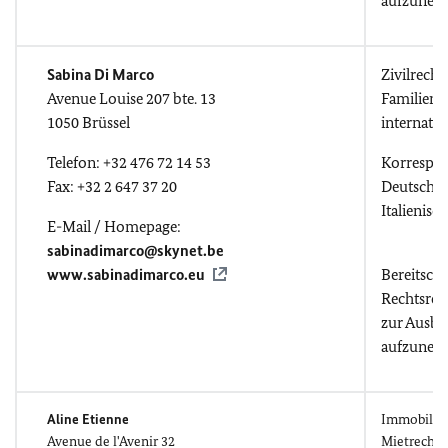
aufzunehm
Sabina Di Marco
Zivilrecht
Avenue Louise 207 bte. 13
Familienr
1050 Brüssel
internat. 
Telefon: +32 476 72 14 53
Korrespo
Fax: +32 2 647 37 20
Deutsch, 
Italienisc
E-Mail / Homepage:
sabinadimarco@skynet.be
www.sabinadimarco.eu
Bereitscha
Rechtsref
zur Ausbi
aufzuneh
Aline Etienne
Immobilien
Avenue de l'Avenir 32
Mietrecht