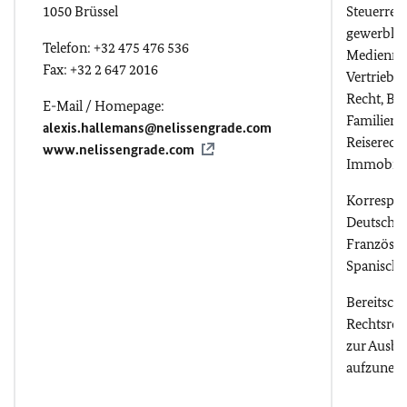
1050 Brüssel
Steuerrech
gewerblic
Telefon: +32 475 476 536
Medienrec
Fax: +32 2 647 2016
Vertriebsr
Recht, Bau
E-Mail / Homepage:
Familienre
alexis.hallemans@nelissengrade.com
Reiserecht
www.nelissengrade.com
Immobili
Korrespo
Deutsch, E
Französis
Spanisch
Bereitscha
Rechtsref
zur Ausbi
aufzunehm