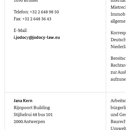
1050 Brüssel
internatio
Mietrecht,
Telefon: +32 2 648 98 50
Immobilie
Fax: +32 2 648 36 43
allgemeine
E-Mail:
Korrespo
i.jodoc
y
@jodocy-law.eu
Deutsch, 
Niederlän
Bereitscha
Rechtsref
zur Ausbi
aufzunehm
Jana Kern
Arbeitsrec
Rijnpoort Building
bürgerlic
Stijfselrui 48 bus 101
und Gesell
2000 Antwerpen
Baurecht,
Umweltrec