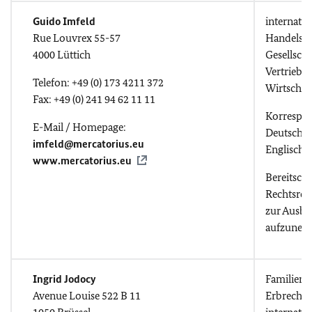
Guido Imfeld
internat. 
Rue Louvrex 55-57
Handels-
4000 Lüttich
Gesellscha
Vertriebsr
Telefon: +49 (0) 173 4211 372
Wirtschaf
Fax: +49 (0) 241 94 62 11 11
Korrespo
E-Mail / Homepage:
Deutsch, 
imfeld@mercatorius.eu
Englisch,
www.mercatorius.eu
Bereitscha
Rechtsref
zur Ausbi
aufzunehm
Ingrid Jodocy
Familienr
Avenue Louise 522 B 11
Erbrecht,