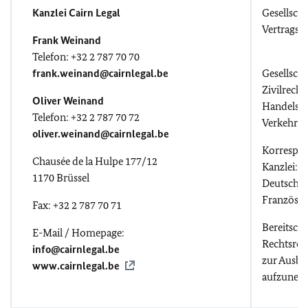
Kanzlei Cairn Legal
Gesellscha
Vertragsr
Frank Weinand
Telefon: +32 2 787 70 70
frank.weinand@cairnlegal.be
Gesellscha
Zivilrecht
Oliver Weinand
Handelsre
Telefon: +32 2 787 70 72
Verkehrsr
oliver.weinand@cairnlegal.be
Korrespo
Chausée de la Hulpe 177/12
Kanzlei:
1170 Brüssel
Deutsch, E
Französis
Fax: +32 2 787 70 71
Bereitscha
E-Mail / Homepage:
Rechtsref
info@cairnlegal.be
zur Ausbi
www.cairnlegal.be
aufzunehm