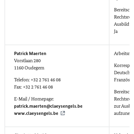
Bereitscha
Rechtsref
Ausbildu
Ja
Patrick Maerten
Arbeitsre
Vorstlaan 280
Korrespo
1160 Oudegem
Deutsch, E
Telefon: +32 2 761 46 08
Französis
Fax: +32 2 761 46 08
Bereitscha
E-Mail / Homepage:
Rechtsref
patrick.maerten@claeysengels.be
zur Ausbi
www.claeysengels.be
aufzuneh