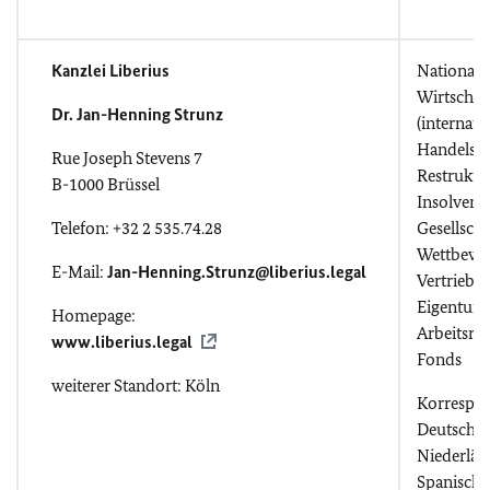
Kanzlei Liberius
National 
Wirtschaf
Dr. Jan-Henning Strunz
(internati
Handelsstr
Rue Joseph Stevens 7
Restruktu
B-1000 Brüssel
Insolvenz
Telefon: +32 2 535.74.28
Gesellscha
Wettbewer
E-Mail:
Jan-Henning.Strunz@liberius.legal
Vertriebsr
Eigentum
Homepage:
Arbeitsrec
www.liberius.legal
Fonds
weiterer Standort: Köln
Korrespo
Deutsch, 
Niederländ
Spanisch