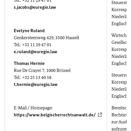
Tel.: +32 11 29 47 01
Steuerstre
s.jacobs@euregio.law
Korrespo
Niederlän
Englisch
Evelyne Ruland
Wirtschaft
Genkersteenweg 429, 3500 Hasselt
Gesellscha
Tel.: +32 11 29 47 01
Korrespo
e.ruland@euregio.law
Niederlän
Thomas Hermie
Englisch 
Rue De Crayer 7, 1000 Brüssel
Steuerrec
Tel.: +32 25 13 40 58
Korrespo
t.hermie@euregio.law
Niederlän
Englisch,
E-Mail / Homepage:
Bereitscha
https://www.belgischerrechtsanwalt.de/
Rechtsref
zur Ausbi
aufzuneh