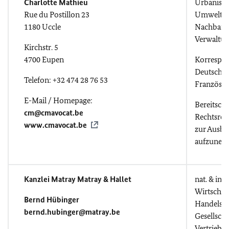
Charlotte Mathieu
Urbanism
Rue du Postillon 23
Umweltre
1180 Uccle
Nachbarsch
Verwaltun
Kirchstr. 5
4700 Eupen
Korrespo
Deutsch, E
Telefon: +32 474 28 76 53
Französis
E-Mail / Homepage:
Bereitscha
cm@cmavocat.be
Rechtsref
www.cmavocat.be
zur Ausbi
aufzuneh
Kanzlei Matray Matray & Hallet
nat. & inte
Wirtschaft
Bernd Hübinger
Handelsst
bernd.hubinger@matray.be
Gesellscha
Vertriebsv