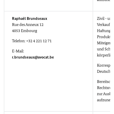
Raphaël Brundseaux
Zivil - un
Rue des Anneux 12
Verkaufsr
4053 Embourg
Haftung f
Produkte 
Telefon: +32 4 221 12 71
Miteigent
und Schad
E-Mail:
körperlic
r.brundseaux@avocat.be
Korrespo
Deutsch, 
Bereitscha
Rechtsref
zur Ausbi
aufzuneh