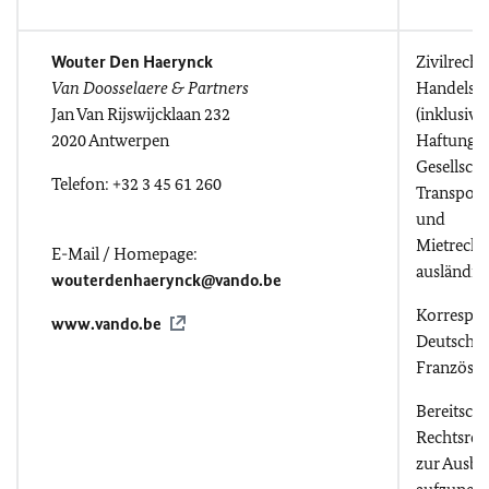
Wouter Den Haerynck
Zivilrecht
Van Doosselaere & Partners
Handels- 
Jan Van Rijswijcklaan 232
(inklusiv 
2020 Antwerpen
Haftungsr
Gesellscha
Telefon: +32 3 45 61 260
Transport
und
Mietrecht
E-Mail / Homepage:
ausländisc
wouterdenhaerynck@vando.be
Korrespo
www.vando.be
Deutsch, E
Französis
Bereitscha
Rechtsref
zur Ausbi