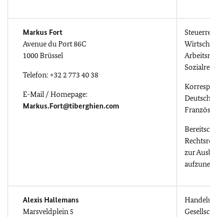
Markus Fort
Steuerrec
Avenue du Port 86C
Wirtschaf
1000 Brüssel
Arbeitsre
Sozialrech
Telefon: +32 2 773 40 38
Korrespo
E-Mail / Homepage:
Deutsch, E
Markus.Fort@tiberghien.com
Französis
Bereitscha
Rechtsref
zur Ausbi
aufzuneh
Alexis Hallemans
Handelsre
Marsveldplein 5
Gesellscha