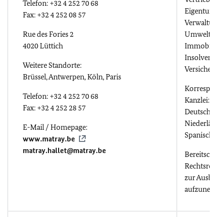
Telefon: +32 4 252 70 68
Eigentum, 
Fax: +32 4 252 08 57
Verwaltung
Rue des Fories 2
Umwelt-, 
4020 Lüttich
Immobilien
Insolvenz
Weitere Standorte:
Versicher
Brüssel, Antwerpen, Köln, Paris
Korrespo
Telefon: +32 4 252 70 68
Kanzlei:
Fax: +32 4 252 28 57
Deutsch, 
Niederländ
E-Mail / Homepage:
Spanisch
www.matray.be
matray.hallet@matray.be
Bereitscha
Rechtsref
zur Ausbi
aufzunehm