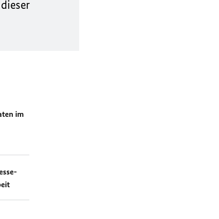
 dieser
aten im
esse-
eit