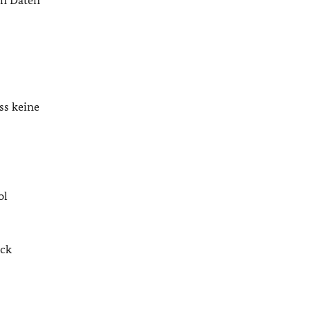
en Daten
ss keine
ol
ack