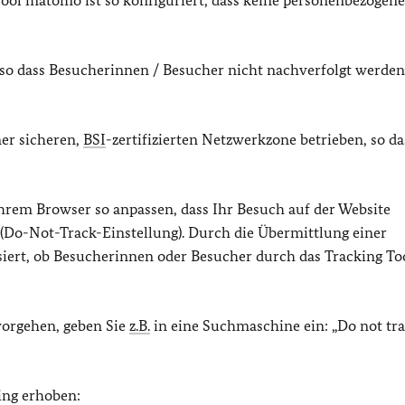
ol matomo ist so konfiguriert, dass keine personenbezogen
 so dass Besucherinnen / Besucher nicht nachverfolgt werden
ner sicheren,
BSI
-zertifizierten Netzwerkzone betrieben, so da
hrem Browser so anpassen, dass Ihr Besuch auf der Website
 (Do-Not-Track-Einstellung). Durch die Übermittlung einer
siert, ob Besucherinnen oder Besucher durch das Tracking To
vorgehen, geben Sie
z.B.
in eine Suchmaschine ein: „Do not tr
ing erhoben: