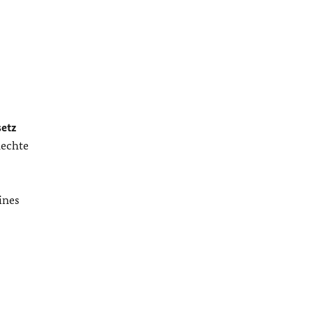
etz
Rechte
ines