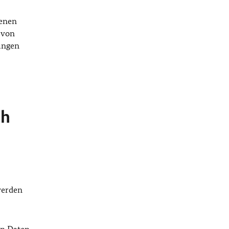
genen
 von
ungen
ch
werden