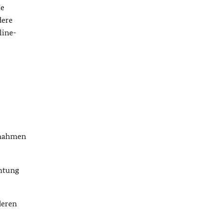
he
dere
line-
aßnahmen
chtung
deren