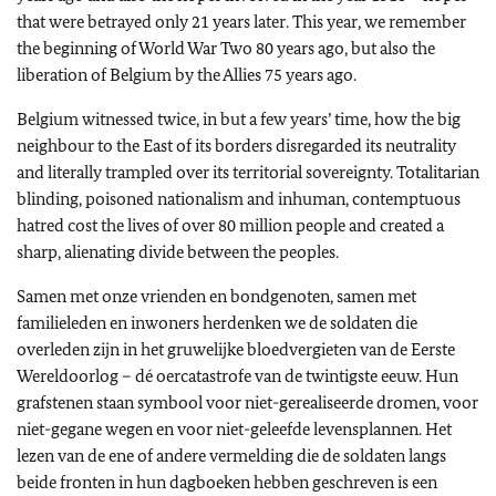
that were betrayed only 21 years later. This year, we remember
the beginning of World War Two 80 years ago, but also the
liberation of Belgium by the Allies 75 years ago.
Belgium witnessed twice, in but a few years’ time, how the big
neighbour to the East of its borders disregarded its neutrality
and literally trampled over its territorial sovereignty. Totalitarian
blinding, poisoned nationalism and inhuman, contemptuous
hatred cost the lives of over 80 million people and created a
sharp, alienating divide between the peoples.
Samen met onze vrienden en bondgenoten, samen met
familieleden en inwoners herdenken we de soldaten die
overleden zijn in het gruwelijke bloedvergieten van de Eerste
Wereldoorlog – dé oercatastrofe van de twintigste eeuw. Hun
grafstenen staan symbool voor niet-gerealiseerde dromen, voor
niet-gegane wegen en voor niet-geleefde levensplannen. Het
lezen van de ene of andere vermelding die de soldaten langs
beide fronten in hun dagboeken hebben geschreven is een